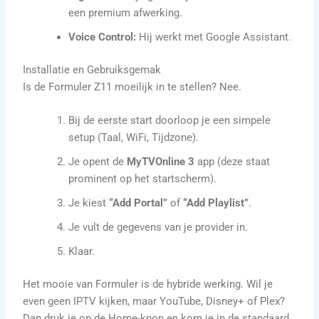
een premium afwerking.
Voice Control:
Hij werkt met Google Assistant.
Installatie en Gebruiksgemak
Is de Formuler Z11 moeilijk in te stellen? Nee.
Bij de eerste start doorloop je een simpele
setup (Taal, WiFi, Tijdzone).
Je opent de
MyTVOnline 3
app (deze staat
prominent op het startscherm).
Je kiest
“Add Portal”
of
“Add Playlist”
.
Je vult de gegevens van je provider in.
Klaar.
Het mooie van Formuler is de hybride werking. Wil je
even geen IPTV kijken, maar YouTube, Disney+ of Plex?
Dan druk je op de Home-knop en kom je in de standaard