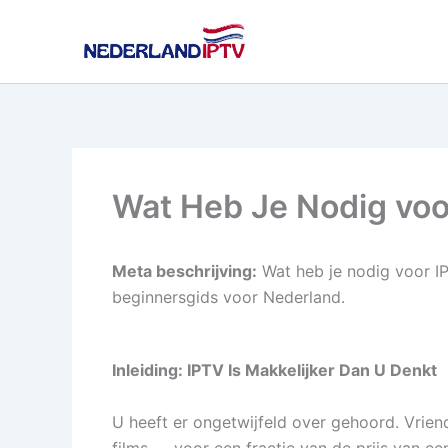
Ga
naar
de
inhoud
Wat Heb Je Nodig voo
Meta beschrijving:
Wat heb je nodig voor IP
beginnersgids voor Nederland.
Inleiding: IPTV Is Makkelijker Dan U Denkt
U heeft er ongetwijfeld over gehoord. Vriend
films — voor een fractie van de prijs van e