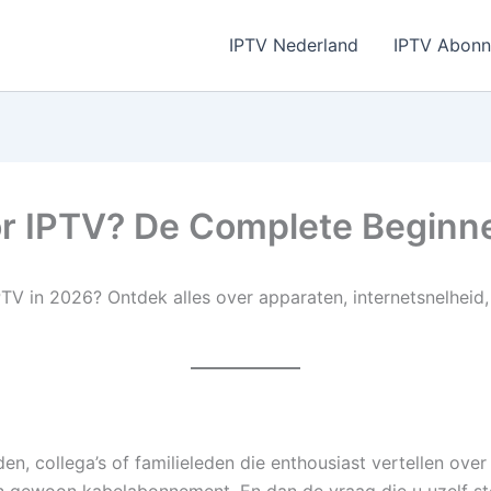
IPTV Nederland
IPTV Abon
r IPTV? De Complete Beginn
TV in 2026? Ontdek alles over apparaten, internetsnelhei
en, collega’s of familieleden die enthousiast vertellen ove
en gewoon kabelabonnement. En dan de vraag die u uzelf ste