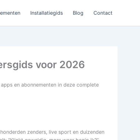
nementen
Installatiegids
Blog
Contact
ersgids voor 2026
d, apps en abonnementen in deze complete
r honderden zenders, live sport en duizenden
lt: “Klinkt geweldig, maar waar begin ik?”